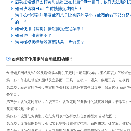
启动红蜻蜓抓图精灵时跳出正在配置Office窗口，软件无法顺利
如何快速将Flash当前帧捕捉成图片？
为什么捕捉到的屏幕截图总是比实际的要小（截图的右下部分是
的）？
如何使用【捕捉】按钮捕捉选定菜单？
如何进行快速抓图？
为何抓视频播放器画面结果一片漆黑？
如何设置使用定时自动截图功能？
红蜻蜓抓图精灵V3.00及后续版本提供了定时自动截图功能，那么应该如何设置
第一步：单击红蜻蜓抓图精灵主界面［工具］选项卡，进入［实用工具］选项页，
第二步：新建定时任务，在定时任务列表上鼠标右击弹出菜单，然后选择[新建任务
务窗口；
第三步：设置定时策略，在该窗口中设置定时任务执行的频度和时间，若希望在一
复周期和起止时间；
第四步：设置任务类型，在任务列表中选择执行任务类型为[自动截图]；
第五步：设置截图参数，根据实际需要设置捕捉范围、截图格式、抓光标、捕捉
第六步：设置任务标签，为自动截图任务设置一个便于识别的标签（如“定时自动