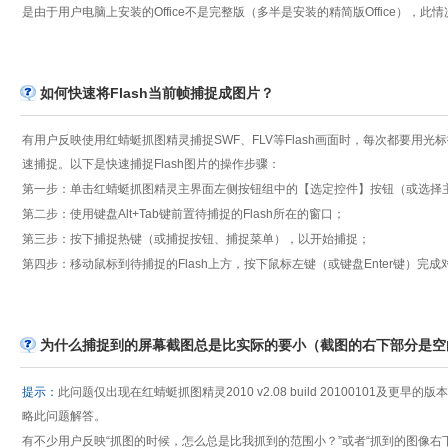
是由于用户电脑上安装的Office不是完整版（多半是安装的精简版Office），此
如何快速将Flash当前帧捕捉成图片？
有用户反映使用红蜻蜓抓图精灵捕捉SWF、FLV等Flash画面时，每次都要用
速捕捉。以下是快速捕捉Flash图片的操作步骤：
第一步：单击红蜻蜓抓图精灵主界面左侧按钮组中的【选定控件】按钮（或选择
第二步：使用键盘Alt+Tab键前置待捕捉的Flash所在的窗口；
第三步：按下捕捉热键（或捕捉按钮、捕捉菜单），以开始捕捉；
第四步：移动鼠标到待捕捉的Flash上方，按下鼠标左键（或键盘Enter键）完成对
为什么捕捉到的屏幕截图总是比实际的要小（截图的右下部分是空
提示：
此问题仅出现在红蜻蜓抓图精灵2010 v2.08 build 20100101及更早的版本
略此问题解答。
有不少用户反映“抓图的时候，怎么总是比我抓到的范围小？”或者“抓到的图像右