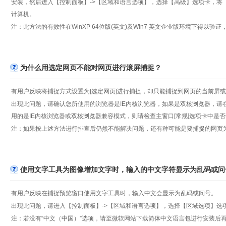
安装，然后进入【控制面板】->【区域和语言选项】，选择【高级】选项卡，将【非 
计算机。
注：此方法的有效性在WinXP 64位版(英文)及Win7 英文企业版环境下得以
为什么用选定网页不能对网页进行滚屏捕捉？
有用户反映将捕捉方式设置为[选定网页]进行捕捉，却只能捕捉到网页的当前屏
出现此问题，请确认您所使用的浏览器是IE内核浏览器，如果是双核浏览器，请
用的是IE内核浏览器或双核浏览器兼容模式，则请检查主窗口[常规]选项卡中是否
注：如果按上述方法进行排查后仍然不能解决问题，还有种可能是要捕捉的网页
使用文字工具为图像增加文字时，输入的中文字符显示为乱码或问
有用户反映在捕捉预览窗口使用文字工具时，输入中文会显示为乱码或问号。
出现此问题，请进入【控制面板】->【区域和语言选项】，选择【区域选项】选
注：若没有“中文（中国）”选项，请至微软网站下载简体中文语言包进行安装后