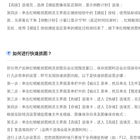
【高级】选项页，选择【捕捉图像前延迟期间，显示倒数计秒】选项；
第四步：单击红蜻蜓抓图精灵主界面左侧按钮组中的【捕捉】按钮，使用鼠标或
面，当屏幕右下角【倒数计秒】小窗口显示“0”时（延迟时间结束时），红蜻蜓
至此，使用【捕捉】按钮捕捉选定菜单的捕捉过程就结束了，接下来红蜻蜓抓图
如何进行快速抓图？
部分用户反映红蜻蜓抓图精灵抓图后会出现预览窗口，保存抓图时还会出现保存
行几步简单的设置，即可实现快速抓图功能。以下是快速抓图设置步骤：
第一步：单击红蜻蜓抓图精灵主界面菜单栏中的【输出】菜单，然后单击【文件】
第二步：单击红蜻蜓抓图精灵主界面菜单栏中的【输出】菜单，然后单击【预览窗
第三步：单击红蜻蜓抓图精灵主界面【热键】选项卡，进入【热键】选项页，在其
第四步：单击红蜻蜓抓图精灵主界面【存储】选项卡，进入【存储】选项页，取消
根据实际情况设置捕捉图像文件名模板、图像保存目录及图像保存格式；
第五步：单击红蜻蜓抓图精灵主界面【高级】选项卡，进入【高级】选项页，取
音】复选项前的“√”（这两个选项会延长抓图时间）。
进行上述几步设置后，您想抓图的时候只要按下全局捕捉热键（如：F12。若您使用的是红蜻