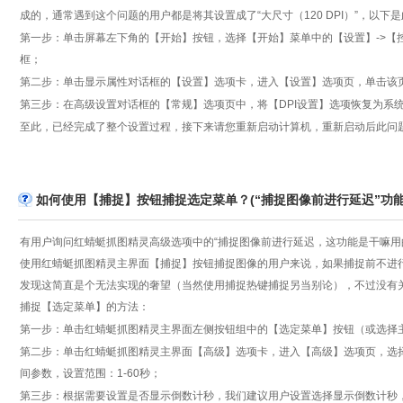
成的，通常遇到这个问题的用户都是将其设置成了“大尺寸（120 DPI）”，以下
第一步：单击屏幕左下角的【开始】按钮，选择【开始】菜单中的【设置】->【
框；
第二步：单击显示属性对话框的【设置】选项卡，进入【设置】选项页，单击该
第三步：在高级设置对话框的【常规】选项页中，将【DPI设置】选项恢复为系统默
至此，已经完成了整个设置过程，接下来请您重新启动计算机，重新启动后此问
如何使用【捕捉】按钮捕捉选定菜单？(“捕捉图像前进行延迟”功能
有用户询问红蜻蜓抓图精灵高级选项中的“捕捉图像前进行延迟，这功能是干嘛用
使用红蜻蜓抓图精灵主界面【捕捉】按钮捕捉图像的用户来说，如果捕捉前不进
发现这简直是个无法实现的奢望（当然使用捕捉热键捕捉另当别论），不过没有
捕捉【选定菜单】的方法：
第一步：单击红蜻蜓抓图精灵主界面左侧按钮组中的【选定菜单】按钮（或选择
第二步：单击红蜻蜓抓图精灵主界面【高级】选项卡，进入【高级】选项页，选
间参数，设置范围：1-60秒；
第三步：根据需要设置是否显示倒数计秒，我们建议用户设置选择显示倒数计秒