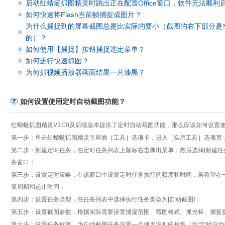
启动红蜻蜓抓图精灵时跳出正在配置Office窗口，软件无法顺利
如何快速将Flash当前帧捕捉成图片？
为什么捕捉到的屏幕截图总是比实际的要小（截图的右下部分是
的）？
如何使用【捕捉】按钮捕捉选定菜单？
如何进行快速抓图？
为何抓视频播放器画面结果一片漆黑？
如何设置使用定时自动截图功能？
红蜻蜓抓图精灵V3.00及后续版本提供了定时自动截图功能，那么应该如何设置
第一步：单击红蜻蜓抓图精灵主界面［工具］选项卡，进入［实用工具］选项页，
第二步：新建定时任务，在定时任务列表上鼠标右击弹出菜单，然后选择[新建任务
务窗口；
第三步：设置定时策略，在该窗口中设置定时任务执行的频度和时间，若希望在一
复周期和起止时间；
第四步：设置任务类型，在任务列表中选择执行任务类型为[自动截图]；
第五步：设置截图参数，根据实际需要设置捕捉范围、截图格式、抓光标、捕捉
第六步：设置任务标签，为自动截图任务设置一个便于识别的标签（如“定时自动