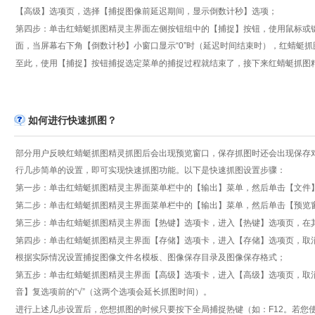
【高级】选项页，选择【捕捉图像前延迟期间，显示倒数计秒】选项；
第四步：单击红蜻蜓抓图精灵主界面左侧按钮组中的【捕捉】按钮，使用鼠标或
面，当屏幕右下角【倒数计秒】小窗口显示“0”时（延迟时间结束时），红蜻蜓
至此，使用【捕捉】按钮捕捉选定菜单的捕捉过程就结束了，接下来红蜻蜓抓图
如何进行快速抓图？
部分用户反映红蜻蜓抓图精灵抓图后会出现预览窗口，保存抓图时还会出现保存
行几步简单的设置，即可实现快速抓图功能。以下是快速抓图设置步骤：
第一步：单击红蜻蜓抓图精灵主界面菜单栏中的【输出】菜单，然后单击【文件】
第二步：单击红蜻蜓抓图精灵主界面菜单栏中的【输出】菜单，然后单击【预览窗
第三步：单击红蜻蜓抓图精灵主界面【热键】选项卡，进入【热键】选项页，在其
第四步：单击红蜻蜓抓图精灵主界面【存储】选项卡，进入【存储】选项页，取消
根据实际情况设置捕捉图像文件名模板、图像保存目录及图像保存格式；
第五步：单击红蜻蜓抓图精灵主界面【高级】选项卡，进入【高级】选项页，取
音】复选项前的“√”（这两个选项会延长抓图时间）。
进行上述几步设置后，您想抓图的时候只要按下全局捕捉热键（如：F12。若您使用的是红蜻