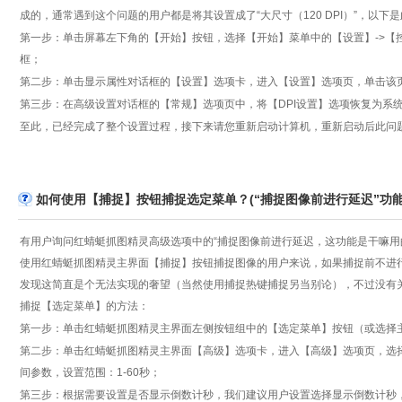
成的，通常遇到这个问题的用户都是将其设置成了“大尺寸（120 DPI）”，以下
第一步：单击屏幕左下角的【开始】按钮，选择【开始】菜单中的【设置】->【
框；
第二步：单击显示属性对话框的【设置】选项卡，进入【设置】选项页，单击该
第三步：在高级设置对话框的【常规】选项页中，将【DPI设置】选项恢复为系统默
至此，已经完成了整个设置过程，接下来请您重新启动计算机，重新启动后此问
如何使用【捕捉】按钮捕捉选定菜单？(“捕捉图像前进行延迟”功能
有用户询问红蜻蜓抓图精灵高级选项中的“捕捉图像前进行延迟，这功能是干嘛用
使用红蜻蜓抓图精灵主界面【捕捉】按钮捕捉图像的用户来说，如果捕捉前不进
发现这简直是个无法实现的奢望（当然使用捕捉热键捕捉另当别论），不过没有
捕捉【选定菜单】的方法：
第一步：单击红蜻蜓抓图精灵主界面左侧按钮组中的【选定菜单】按钮（或选择
第二步：单击红蜻蜓抓图精灵主界面【高级】选项卡，进入【高级】选项页，选
间参数，设置范围：1-60秒；
第三步：根据需要设置是否显示倒数计秒，我们建议用户设置选择显示倒数计秒