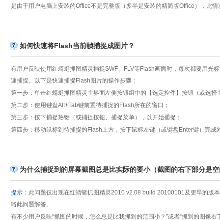
是由于用户电脑上安装的Office不是完整版（多半是安装的精简版Office），此
如何快速将Flash当前帧捕捉成图片？
有用户反映使用红蜻蜓抓图精灵捕捉SWF、FLV等Flash画面时，每次都要用
速捕捉。以下是快速捕捉Flash图片的操作步骤：
第一步：单击红蜻蜓抓图精灵主界面左侧按钮组中的【选定控件】按钮（或选择
第二步：使用键盘Alt+Tab键前置待捕捉的Flash所在的窗口；
第三步：按下捕捉热键（或捕捉按钮、捕捉菜单），以开始捕捉；
第四步：移动鼠标到待捕捉的Flash上方，按下鼠标左键（或键盘Enter键）完成对
为什么捕捉到的屏幕截图总是比实际的要小（截图的右下部分是空
提示：
此问题仅出现在红蜻蜓抓图精灵2010 v2.08 build 20100101及更早的版本
略此问题解答。
有不少用户反映“抓图的时候，怎么总是比我抓到的范围小？”或者“抓到的图像右