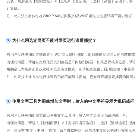
安装，然后进入【控制面板】->【区域和语言选项】，选择【高级】选项卡，将【非 
计算机。
注：此方法的有效性在WinXP 64位版(英文)及Win7 英文企业版环境下得以
为什么用选定网页不能对网页进行滚屏捕捉？
有用户反映将捕捉方式设置为[选定网页]进行捕捉，却只能捕捉到网页的当前屏
出现此问题，请确认您所使用的浏览器是IE内核浏览器，如果是双核浏览器，请
用的是IE内核浏览器或双核浏览器兼容模式，则请检查主窗口[常规]选项卡中是否
注：如果按上述方法进行排查后仍然不能解决问题，还有种可能是要捕捉的网页
使用文字工具为图像增加文字时，输入的中文字符显示为乱码或问
有用户反映在捕捉预览窗口使用文字工具时，输入中文会显示为乱码或问号。
出现此问题，请进入【控制面板】->【区域和语言选项】，选择【区域选项】选
注：若没有“中文（中国）”选项，请至微软网站下载简体中文语言包进行安装后